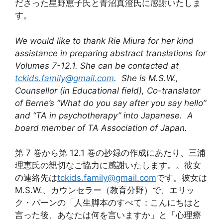
ださった星野恵子氏と青沼真澄氏に感謝いたしま
す。
We would like to thank Rie Miura for her kind
assistance in preparing abstract translations for
Volumes 7-12.1. She can be contacted at
tckids.family@gmail.com
. She is M.S.W.,
Counsellor (in Educational field), Co-translator
of Berne’s “What do you say after you say hello”
and “TA in psychotherapy” into Japanese. A
board member of TA Association of Japan.
第 7 巻から第 12.1 巻の抄録の作成にあたり、三浦
理恵氏の親切なご協力に感謝いたします。。彼女
の連絡先は
tckids.family@gmail.com
です。彼女は
M.S.W.、カウンセラー（教育分野）で、エリッ
ク・バーンの「人生脚本のすべて：こんにちはと
言った後、あなたは何を言いますか」と「心理療