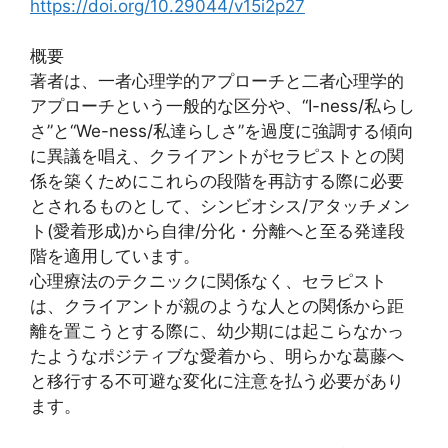
https://doi.org/10.29044/v15i2p27
概要
著者は、一者心理学的アプローチと二者心理学的
アプローチという一般的な区分や、“I-ness/私らし
さ”と“We-ness/私達らしさ”を過度に強調する傾向
に異議を唱え、クライアントがセラピストとの関
係を築くためにこれらの段階を再訪する際に必要
とされるものとして、シンビオシス/アタッチメン
ト(愛着形成)から自律/分化・分離へと至る発達段
階を適用しています。
心理療法のテクニックに関係なく、セラピスト
は、クライアントが親のような人との関係から距
離を置こうとする際に、幼少期には起こらなかっ
たようなポジティブな愛着から、明らかな葛藤へ
と移行する不可避な変化に注意を払う必要があり
ます。