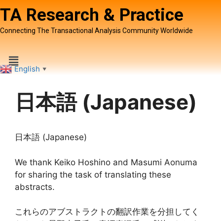
TA Research & Practice
Connecting The Transactional Analysis Community Worldwide
English
▼
日本語 (Japanese)
日本語 (Japanese)
We thank Keiko Hoshino and Masumi Aonuma
for sharing the task of translating these
abstracts.
これらのアブストラクトの翻訳作業を分担してく